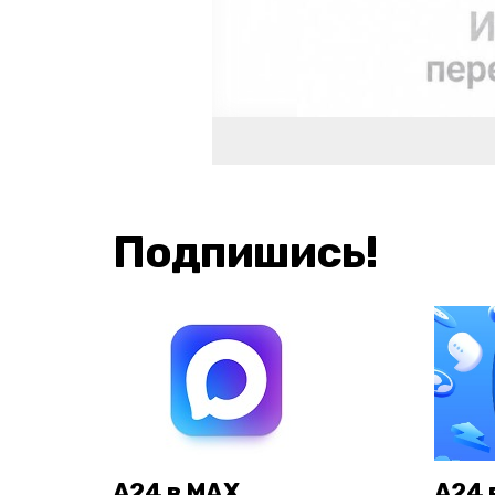
Подпишись!
А24 в MAX
А24 