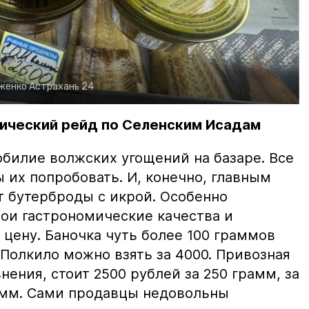
рженко
Астрахань 24
ический рейд по Селенским Исадам
билие волжских угощений на базаре. Все
ы их попробовать. И, конечно, главным
т бутерброды с икрой. Особенно
вои гастрономические качества и
цену. Баночка чуть более 100 граммов
 Полкило можно взять за 4000. Привозная
нения, стоит 2500 рублей за 250 грамм, за
амм. Сами продавцы недовольны