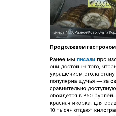
Вчера, 11:00
Разное
Фото:
Ольга Ко
Продолжаем гастроном
Ранее мы
писали
про изо
они достойны того, чтоб
украшением стола стану
популярна щучья — за с
сравнительно доступную 
обойдётся в 850 рублей.
красная икорка, для срав
10 тысяч отдают килогр