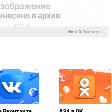
Фото: О. Перепечкина
в Вконтакте
А24 в ОК