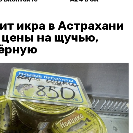
ит икра в Астрахани
: цены на щучью,
чёрную