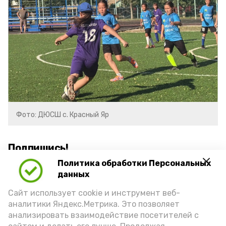
Фото: ДЮСШ с. Красный Яр
Подпишись!
Политика обработки Персональных
данных
Сайт использует cookie и инструмент веб-
аналитики Яндекс.Метрика. Это позволяет
анализировать взаимодействие посетителей с
А24 в MAX
А24 в Вконтакте
А2