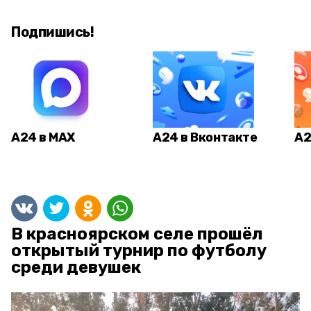
Подпишись!
А24 в MAX
А24 в Вконтакте
А2
В красноярском селе прошёл
открытый турнир по футболу
среди девушек