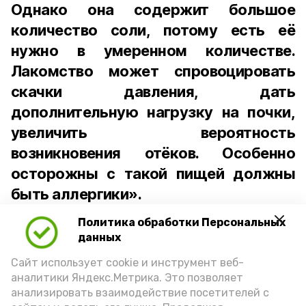
Однако она содержит большое
количество соли, потому есть её
нужно в умеренном количестве.
Лакомство может спровоцировать
скачки давления, дать
дополнительную нагрузку на почки,
увеличить вероятность
возникновения отёков. Особенно
осторожны с такой пищей должны
быть аллергики».
Политика обработки Персональных
Для взрослого человека безопасной
данных
порцией икры считается 30-50 граммов
(2-3 ложки). При этом следует обратить
Сайт использует cookie и инструмент веб-
аналитики Яндекс.Метрика. Это позволяет
внимание на хлеб, с которым она
анализировать взаимодействие посетителей с
подаётся: лучше выбирать