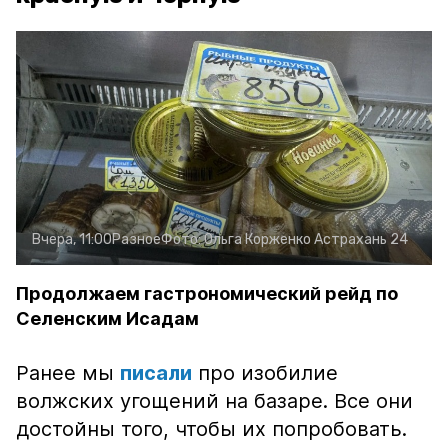
Вчера, 11:00
Разное
Фото:
Ольга Корженко
Астрахань 24
Продолжаем гастрономический рейд по
Селенским Исадам
Ранее мы
писали
про изобилие
волжских угощений на базаре. Все они
достойны того, чтобы их попробовать.