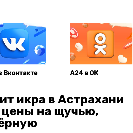
в Вконтакте
А24 в ОК
ит икра в Астрахани
: цены на щучью,
чёрную