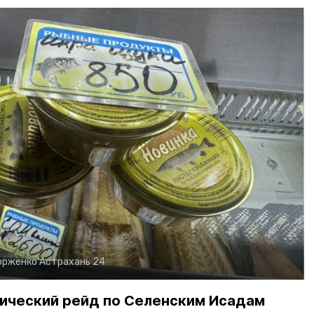
орженко
Астрахань 24
ический рейд по Селенским Исадам