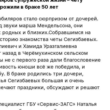
яров супружеской жизни – чету
рожили в браке 50 лет
юбиляров стало сюрпризом от дочерей.
од звуки марша Мендельсона, они
х родных и близких.Собравшимся на
сторию знакомства четы Сегизбаевых.
лиевич и Хамида Уразгалиевна
т назад в Черёмухинском сельском
ы не с первого раза дали благословение
чивость юноши всё же победила, и
у. В браке родились три дочери,
мья Сегизбаевых большая и очень
мечают праздники, обсуждают и решают
ециалист ГБУ «Сервис-ЗАГС» Наталья