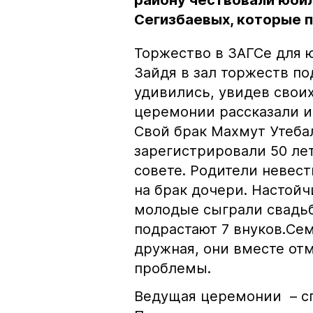
району чествовали юбил
Сегизбаевых, которые п
Торжество в ЗАГСе для 
Зайдя в зал торжеств п
удивились, увидев свои
церемонии рассказали и
Свой брак Махмут Утеба
зарегистрировали 50 ле
совете. Родители невест
на брак дочери. Настой
молодые сыграли свадьб
подрастают 7 внуков.Се
дружная, они вместе от
проблемы.
Ведущая церемонии – сп