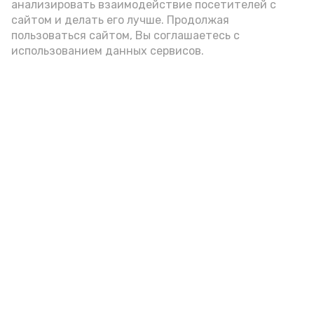
анализировать взаимодействие посетителей с
А24 в MAX
А24 в Вконтакте
А2
сайтом и делать его лучше. Продолжая
пользоваться сайтом, Вы соглашаетесь с
использованием данных сервисов.
В Красном Яре прошло «Кино на
траве»
Сегодня, 09:34
Культура
Фото:
Л. Апсатырова