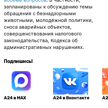
восемь вопросов
. В частности,
запланированы к обсуждению темы
обращения с безнадзорными
животными, молодёжной политики,
сноса аварийных объектов,
совершенствования налогового
законодательства, Кодекса об
административных нарушениях.
Подпишись!
А24 в MAX
А24 в Вконтакте
А2