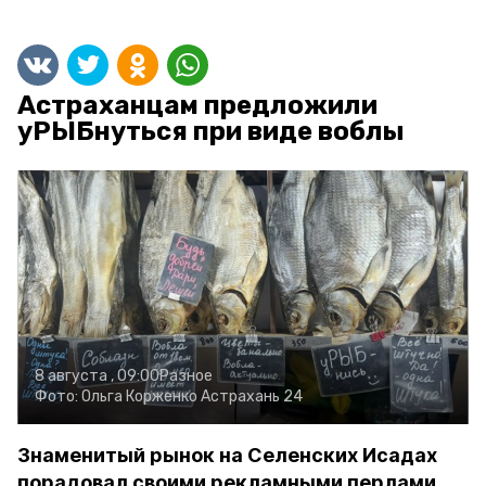
Астраханцам предложили
уРЫБнуться при виде воблы
8 августа , 09:00
Разное
Фото:
Ольга Корженко
Астрахань 24
Знаменитый рынок на Селенских Исадах
порадовал своими рекламными перлами