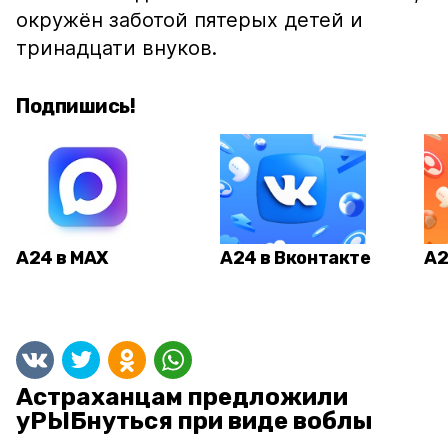
окружён заботой пятерых детей и
тринадцати внуков.
Подпишись!
А24 в MAX
А24 в Вконтакте
А2
Астраханцам предложили
уРЫБнуться при виде воблы