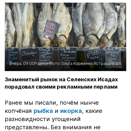
Вчера, 09:00
Разное
Фото:
Ольга Корженко
Астрахань 24
Знаменитый рынок на Селенских Исадах
порадовал своими рекламными перлами
Ранее мы писали, почём нынче
копчёная
рыбка
и
икорка
, какие
разновидности угощений
представлены. Без внимания не