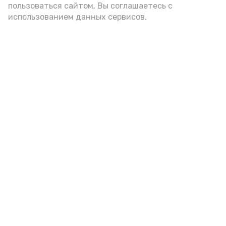
пользоваться сайтом, Вы соглашаетесь с
использованием данных сервисов.
В красноярском селе жители
выступили с инициативой
обустроить пешеходную
дорожку
Сегодня, 10:25
Благоустройство
Фото:
ТП №3