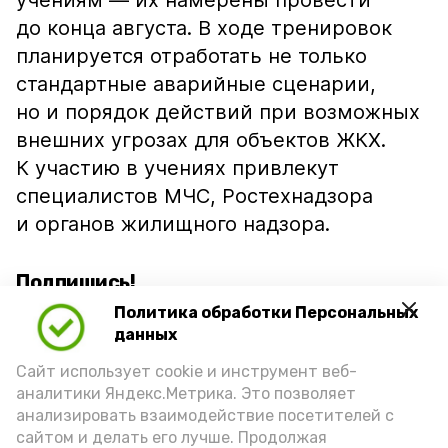
учениям — их намерены провести
до конца августа. В ходе тренировок
планируется отработать не только
стандартные аварийные сценарии,
но и порядок действий при возможных
внешних угрозах для объектов ЖКХ.
К участию в учениях привлекут
специалистов МЧС, Ростехнадзора
и органов жилищного надзора.
Подпишись!
Политика обработки Персональных
данных
Сайт использует cookie и инструмент веб-
аналитики Яндекс.Метрика. Это позволяет
анализировать взаимодействие посетителей с
А24 в MAX
А24 в Вконтакте
А2
сайтом и делать его лучше. Продолжая