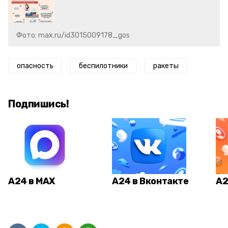
Фото: max.ru/id3015009178_gos
опасность
беспилотники
ракеты
Подпишись!
А24 в MAX
А24 в Вконтакте
А2