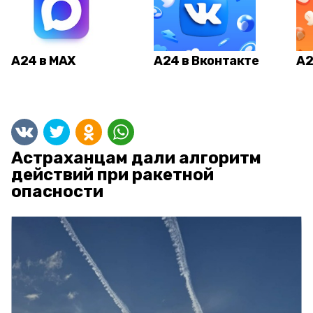
А24 в MAX
А24 в Вконтакте
А2
Астраханцам дали алгоритм
действий при ракетной
опасности