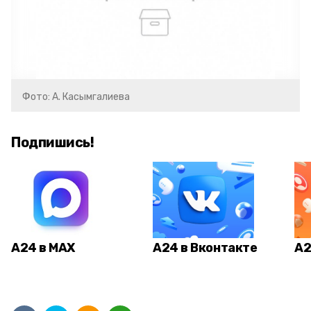
Фото: А. Касымгалиева
Подпишись!
А24 в MAX
А24 в Вконтакте
А2