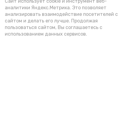
Сайт использует cookie и инструмент веб-
аналитики Яндекс.Метрика. Это позволяет
анализировать взаимодействие посетителей с
А24 в MAX
А24 в Вконтакте
А2
сайтом и делать его лучше. Продолжая
пользоваться сайтом, Вы соглашаетесь с
использованием данных сервисов.
Красноярский районный музей
пополнился новым артефактом