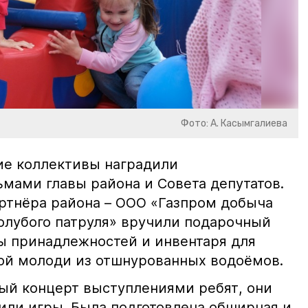
Фото: А. Касымгалиева
ие коллективы наградили
мами главы района и Совета депутатов.
артнёра района – ООО «Газпром добыча
Голубого патруля» вручили подарочный
ы принадлежностей и инвентаря для
ой молоди из отшнурованных водоёмов.
ый концерт выступлениями ребят, они
дили игры. Была подготовлена обширная и