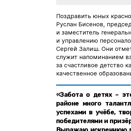
Поздравить юных красно
Руслан Бисенов, предсе
и заместитель генераль
и управлению персонал
Сергей Залиш. Они отмет
служит напоминанием в
за счастливое детство к
качественное образовани
«Забота о детях – эт
районе много талант
успехами в учёбе, тво
победителями и призёр
Выражаю искреннюю пр