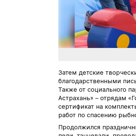
Затем детские творческ
благодарственными пись
Также от социального п
Астрахань» – отрядам «
сертификат на комплект
работ по спасению рыбн
Продолжился праздничн
пели, танцевали, прово