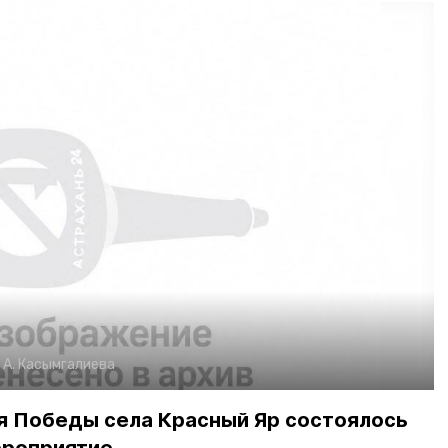
:
А. Касымгалиева
ия Победы села Красный Яр состоялось