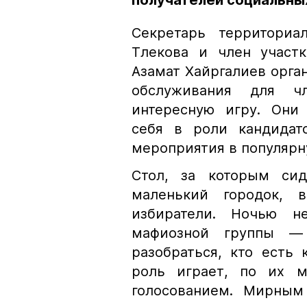
получателей социальны
Секретарь территориа
Тлекова и член участ
Азамат Хайргалиев орга
обслуживания для чле
интересную игру. Они
себя в роли кандидат
мероприятия в популярн
Стол, за которым сид
маленький городок,
избиратели. Ночью н
мафиозной группы — 
разобраться, кто есть 
роль играет, по их м
голосованием. Мирным