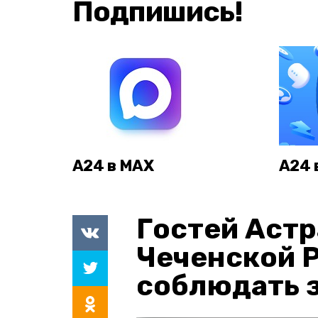
Подпишись!
А24 в MAX
А24 
Гостей Астр
Чеченской 
соблюдать з