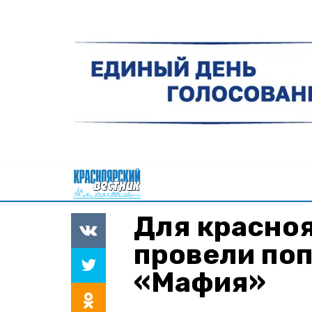
Для красно
провели по
«Мафия»