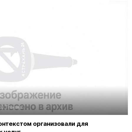
:
О. Тлекова
онтекстом организовали для