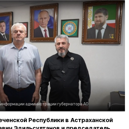
 информации администрации губернатора АО
еченской Республики в Астраханской
евич Эдильсултанов и председатель