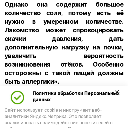
Однако она содержит большое
количество соли, потому есть её
нужно в умеренном количестве.
Лакомство может спровоцировать
скачки давления, дать
дополнительную нагрузку на почки,
увеличить вероятность
возникновения отёков. Особенно
осторожны с такой пищей должны
быть аллергики».
Политика обработки Персональных
Для взрослого человека безопасной
данных
порцией икры считается 30-50 граммов
(2-3 ложки). При этом следует обратить
Сайт использует cookie и инструмент веб-
аналитики Яндекс.Метрика. Это позволяет
внимание на хлеб, с которым она
анализировать взаимодействие посетителей с
подаётся: лучше выбирать