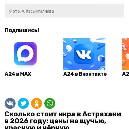
Фото: А. Касымгалиева
Подпишись!
А24 в MAX
А24 в Вконтакте
А2
Сколько стоит икра в Астрахани
в 2026 году: цены на щучью,
красную и чёрную