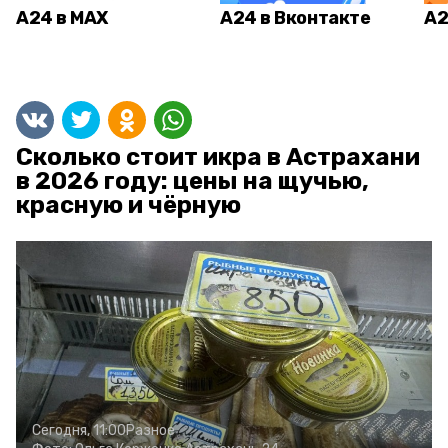
А24 в MAX
А24 в Вконтакте
А2
Сколько стоит икра в Астрахани
в 2026 году: цены на щучью,
красную и чёрную
Сегодня, 11:00
Разное