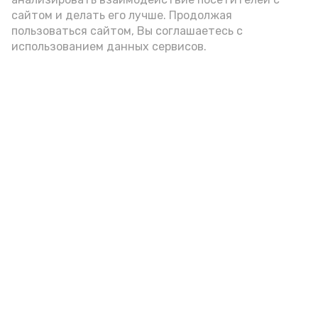
стремление к победе сделали этот
сайтом и делать его лучше. Продолжая
турнир ярким и незабываемым.
пользоваться сайтом, Вы соглашаетесь с
Желаем всем новых спортивных
использованием данных сервисов.
достижений и побед!»
отметили организаторы турнира.
Фото: ДЮСШ с. Красный Яр