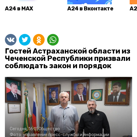
А24 в MAX
А24 в Вконтакте
А2
Гостей Астраханской области из
Чеченской Республики призвали
соблюдать закон и порядок
Сегодня, 16:15
Общество
Фото:
управление пресс-службы и информации