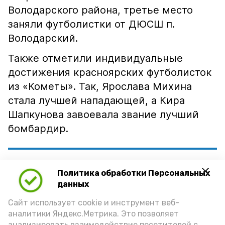
Володарского района, третье место
заняли футболистки от ДЮСШ п.
Володарский.
Также отметили индивидуальные
достижения красноярских футболисток
из «Кометы». Так, Ярослава Михина
стала лучшей нападающей, а Кира
Шапкунова завоевала звание лучший
бомбардир.
«Благодарим всех участников,
Политика обработки Персональных
тренеров-преподавателей и
данных
зрителей за активное участие и
Сайт использует cookie и инструмент веб-
поддержку! Ваша энергия и
аналитики Яндекс.Метрика. Это позволяет
анализировать взаимодействие посетителей с