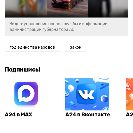
Video
Видео: управление пресс-службы и информации
администрации губернатора АО
год единства народов
закон
Подпишись!
А24 в MAX
А24 в Вконтакте
А2