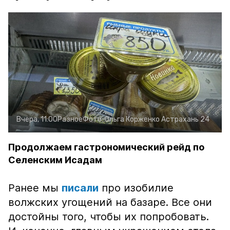
Вчера, 11:00
Разное
Фото:
Ольга Корженко
Астрахань 24
Продолжаем гастрономический рейд по
Селенским Исадам
Ранее мы
писали
про изобилие
волжских угощений на базаре. Все они
достойны того, чтобы их попробовать.