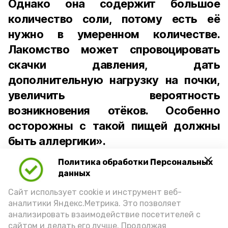
Однако она содержит большое
количество соли, потому есть её
нужно в умеренном количестве.
Лакомство может спровоцировать
скачки давления, дать
дополнительную нагрузку на почки,
увеличить вероятность
возникновения отёков. Особенно
осторожны с такой пищей должны
быть аллергики».
Политика обработки Персональных
Для взрослого человека безопасной
данных
порцией икры считается 30-50 граммов
(2-3 ложки). При этом следует обратить
Сайт использует cookie и инструмент веб-
аналитики Яндекс.Метрика. Это позволяет
внимание на хлеб, с которым она
анализировать взаимодействие посетителей с
подаётся: лучше выбирать
сайтом и делать его лучше. Продолжая