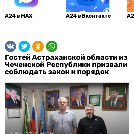
А24 в MAX
А24 в Вконтакте
А2
Гостей Астраханской области из
Чеченской Республики призвали
соблюдать закон и порядок
Вчера, 16:15
Общество