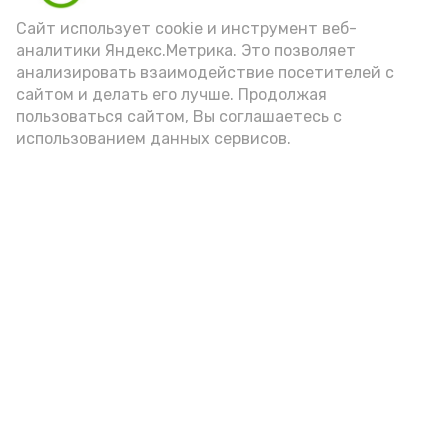
Video
Сайт использует cookie и инструмент веб-
аналитики Яндекс.Метрика. Это позволяет
анализировать взаимодействие посетителей с
сайтом и делать его лучше. Продолжая
Видео: управление пресс-службы и информации
пользоваться сайтом, Вы соглашаетесь с
администрации губернатора АО
использованием данных сервисов.
год единства народов
закон
Подпишись!
А24 в MAX
А24 в Вконтакте
А2