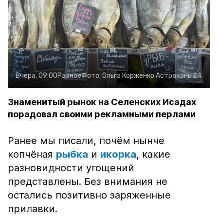
Вчера, 09:00
Разное
Фото:
Ольга Корженко
Астрахань 24
Знаменитый рынок на Селенских Исадах
порадовал своими рекламными перлами
Ранее мы писали, почём нынче
копчёная
рыбка
и
икорка
, какие
разновидности угощений
представлены. Без внимания не
остались позитивно заряженные
прилавки.