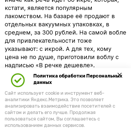
кстати, является популярным
лакомством. На базаре её продают в
отдельных вакуумных упаковках, в
среднем, за 300 рублей. На самой вобле
для привлекательности тоже
указывают: с икрой. А для тех, кому
цена не по душе, приготовили воблу с
надписью «В речке дешевле».
Политика обработки Персональных
данных
Сайт использует cookie и инструмент веб-
аналитики Яндекс.Метрика. Это позволяет
анализировать взаимодействие посетителей с
сайтом и делать его лучше. Продолжая
пользоваться сайтом, Вы соглашаетесь с
использованием данных сервисов.