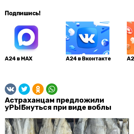
Подпишись!
А24 в MAX
А24 в Вконтакте
А2
Астраханцам предложили
уРЫБнуться при виде воблы