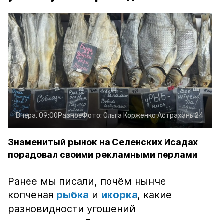
Вчера, 09:00
Разное
Фото:
Ольга Корженко
Астрахань 24
Знаменитый рынок на Селенских Исадах
порадовал своими рекламными перлами
Ранее мы писали, почём нынче
копчёная
рыбка
и
икорка
, какие
разновидности угощений