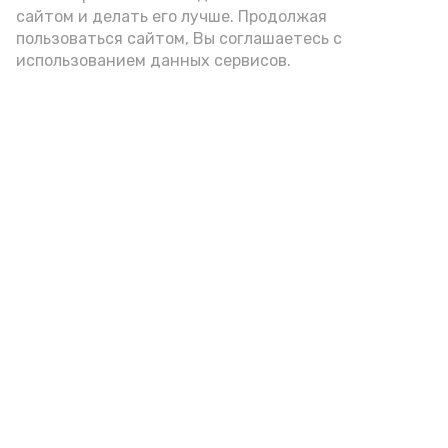
сайтом и делать его лучше. Продолжая
пользоваться сайтом, Вы соглашаетесь с
использованием данных сервисов.
Фото: Ольга Корженко Астрахань 24
Как объяснили продавцы, воблу берут
охотно: уж больно хороша на вкус. К
тому же её удобно транспортировать,
она долго не портится. А это
немаловажно: рыбка, особенно с такими
бодрыми «аффирмациями», станет
лакомым презентом даже для далеко