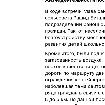
жизнедеятельности по
В ходе встречи глава ра
сельсовета Рашид Бигал
подразделений районно
граждан. Так, от населе
благоустройству местно
развития детей школьног
Кроме этого, были подн
загазованность воздуха,
плохое качество воды, 
дороги по маршруту дви
ограждения контейнерно
наболевшая тема сеитов
ряда граждан в связи с
8 до 5 км. По данной пр