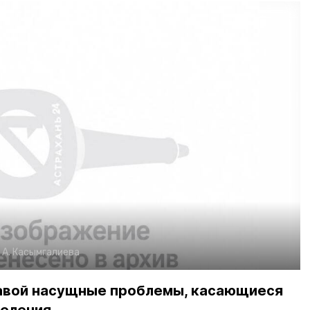
:
А. Касымгалиева
лавой насущные проблемы, касающиеся