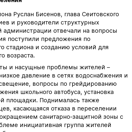
селения
йона Руслан Бисенов, глава Сеитовского
иев и руководители структурных
й администрации отвечали на вопросы
ния поступили предложения по
го стадиона и созданию условий для
о возраста.
яты и насущные проблемы жителей –
 низкое давление в сетях водоснабжения и
освещение, вопросы по грейдированию
жения школьного автобуса, установка
й площадки. Поднималась также
цев, касающаяся отказа в переселении
 сокращением санитарно-защитной зоны с
облеме инициативная группа жителей