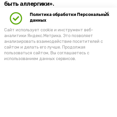
быть аллергики».
Политика обработки Персональных
Для взрослого человека безопасной
данных
порцией икры считается 30-50 граммов
(2-3 ложки). При этом следует обратить
Сайт использует cookie и инструмент веб-
аналитики Яндекс.Метрика. Это позволяет
внимание на хлеб, с которым она
анализировать взаимодействие посетителей с
подаётся: лучше выбирать
сайтом и делать его лучше. Продолжая
цельнозерновой, с мукой грубого
пользоваться сайтом, Вы соглашаетесь с
использованием данных сервисов.
помола. Есть икру следует в первой
половине дня. Кстати, полезнее для
здоровья сопроводить такой бутерброд
сочными овощами, свежей зеленью и
отварным яйцом.