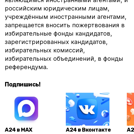
являющимся иностранными агентами, и
российским юридическим лицам,
учреждённым иностранными агентами,
запрещается вносить пожертвования в
избирательные фонды кандидатов,
зарегистрированных кандидатов,
избирательных комиссий,
избирательных объединений, в фонды
референдума.
Подпишись!
А24 в MAX
А24 в Вконтакте
А2