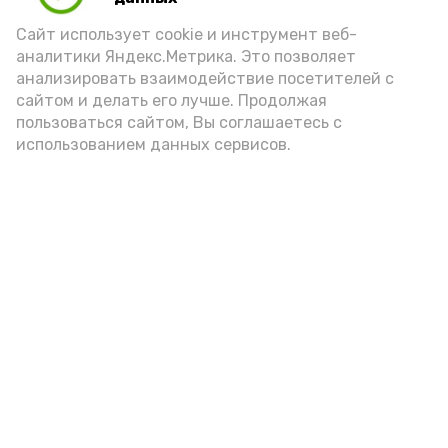
Video
Сайт использует cookie и инструмент веб-
аналитики Яндекс.Метрика. Это позволяет
анализировать взаимодействие посетителей с
сайтом и делать его лучше. Продолжая
Видео: управление пресс-службы и информации
пользоваться сайтом, Вы соглашаетесь с
администрации губернатора АО
использованием данных сервисов.
год единства народов
закон
Подпишись!
А24 в MAX
А24 в Вконтакте
А2