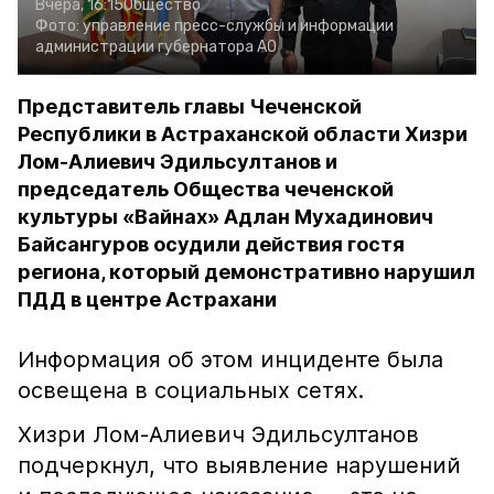
Вчера, 16:15
Общество
Фото:
управление пресс-службы и информации
администрации губернатора АО
Представитель главы Чеченской
Республики в Астраханской области Хизри
Лом-Алиевич Эдильсултанов и
председатель Общества чеченской
культуры «Вайнах» Адлан Мухадинович
Байсангуров осудили действия гостя
региона, который демонстративно нарушил
ПДД в центре Астрахани
Информация об этом инциденте была
освещена в социальных сетях.
Хизри Лом-Алиевич Эдильсултанов
подчеркнул, что выявление нарушений