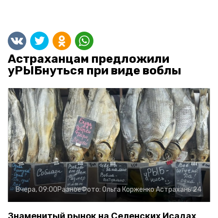
Астраханцам предложили
уРЫБнуться при виде воблы
Вчера, 09:00
Разное
Фото:
Ольга Корженко
Астрахань 24
Знаменитый рынок на Селенских Исадах