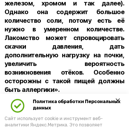
железом, хромом и так далее).
Однако она содержит большое
количество соли, потому есть её
нужно в умеренном количестве.
Лакомство может спровоцировать
скачки давления, дать
дополнительную нагрузку на почки,
увеличить вероятность
возникновения отёков. Особенно
осторожны с такой пищей должны
быть аллергики».
Политика обработки Персональных
Для взрослого человека безопасной
данных
порцией икры считается 30-50 граммов
(2-3 ложки). При этом следует обратить
Сайт использует cookie и инструмент веб-
аналитики Яндекс.Метрика. Это позволяет
внимание на хлеб, с которым она