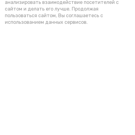
анализировать взаимодействие посетителей с
подаётся: лучше выбирать
сайтом и делать его лучше. Продолжая
цельнозерновой, с мукой грубого
пользоваться сайтом, Вы соглашаетесь с
использованием данных сервисов.
помола. Есть икру следует в первой
половине дня. Кстати, полезнее для
здоровья сопроводить такой бутерброд
сочными овощами, свежей зеленью и
отварным яйцом.