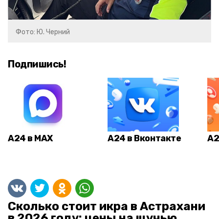
Фото: Ю. Черний
Подпишись!
А24 в MAX
А24 в Вконтакте
А2
Сколько стоит икра в Астрахани
в 2026 году: цены на щучью,