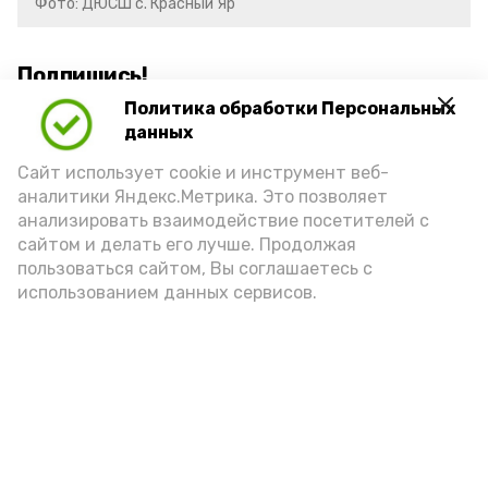
Фото: ДЮСШ с. Красный Яр
Подпишись!
Политика обработки Персональных
данных
Сайт использует cookie и инструмент веб-
аналитики Яндекс.Метрика. Это позволяет
анализировать взаимодействие посетителей с
А24 в MAX
А24 в Вконтакте
А2
сайтом и делать его лучше. Продолжая
пользоваться сайтом, Вы соглашаетесь с
использованием данных сервисов.
Красноярский районный музей
пополнился новым артефактом