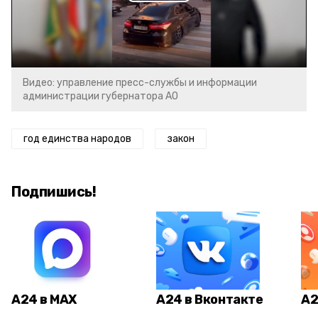
Play
Video
Видео: управление пресс-службы и информации
администрации губернатора АО
год единства народов
закон
Подпишись!
А24 в MAX
А24 в Вконтакте
А2