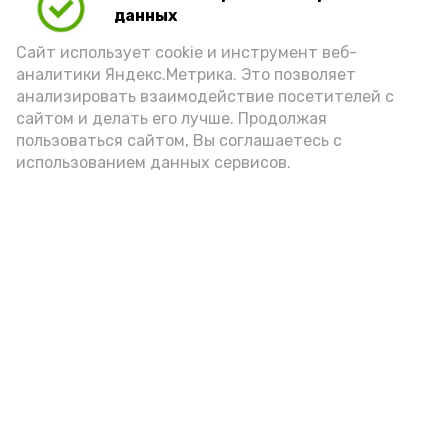
данных
Сайт использует cookie и инструмент веб-
аналитики Яндекс.Метрика. Это позволяет
анализировать взаимодействие посетителей с
А24 в MAX
А24 в Вконтакте
А2
сайтом и делать его лучше. Продолжая
пользоваться сайтом, Вы соглашаетесь с
использованием данных сервисов.
Астраханцам дали алгоритм
действий при ракетной
опасности