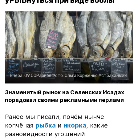
уРЫБнуться при виде воблы
Вчера, 09:00
Разное
Фото:
Ольга Корженко
Астрахань 24
Знаменитый рынок на Селенских Исадах
порадовал своими рекламными перлами
Ранее мы писали, почём нынче
копчёная
рыбка
и
икорка
, какие
разновидности угощений