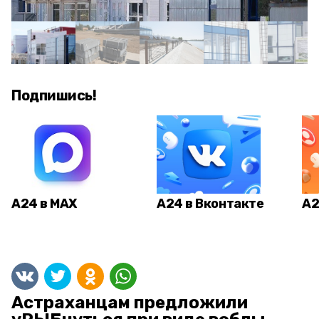
Подпишись!
А24 в MAX
А24 в Вконтакте
А2
Астраханцам предложили