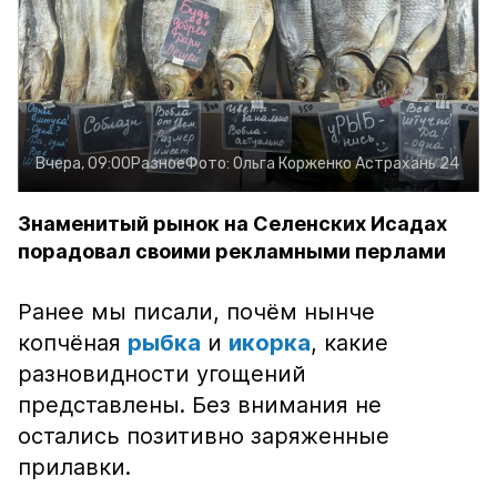
Вчера, 09:00
Разное
Фото:
Ольга Корженко
Астрахань 24
Знаменитый рынок на Селенских Исадах
порадовал своими рекламными перлами
Ранее мы писали, почём нынче
копчёная
рыбка
и
икорка
, какие
разновидности угощений
представлены. Без внимания не
остались позитивно заряженные
прилавки.