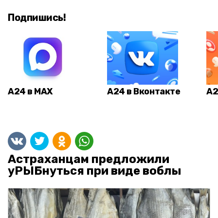
Подпишись!
А24 в MAX
А24 в Вконтакте
А2
Астраханцам предложили
уРЫБнуться при виде воблы