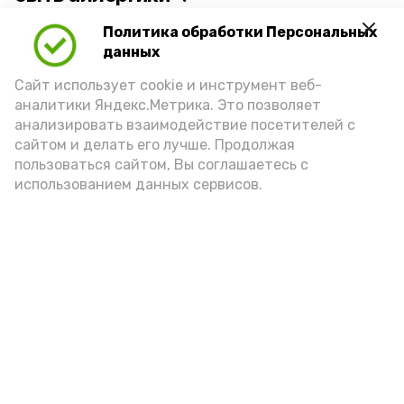
Политика обработки Персональных
Для взрослого человека безопасной
данных
порцией икры считается 30-50 граммов
(2-3 ложки). При этом следует обратить
Сайт использует cookie и инструмент веб-
аналитики Яндекс.Метрика. Это позволяет
внимание на хлеб, с которым она
анализировать взаимодействие посетителей с
подаётся: лучше выбирать
сайтом и делать его лучше. Продолжая
цельнозерновой, с мукой грубого
пользоваться сайтом, Вы соглашаетесь с
использованием данных сервисов.
помола. Есть икру следует в первой
половине дня. Кстати, полезнее для
здоровья сопроводить такой бутерброд
сочными овощами, свежей зеленью и
отварным яйцом.