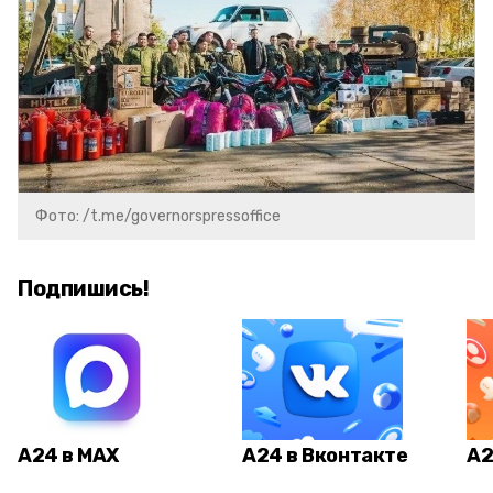
Фото: /t.me/governorspressoffice
Подпишись!
А24 в MAX
А24 в Вконтакте
А2