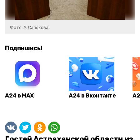
Фото: А. Салохова
Подпишись!
А24 в MAX
А24 в Вконтакте
А2
Гостей Астраханской области из