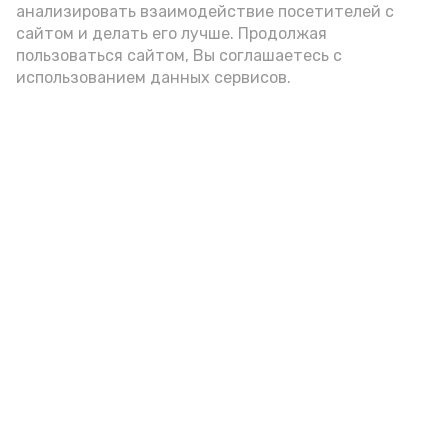
анализировать взаимодействие посетителей с
сайтом и делать его лучше. Продолжая
пользоваться сайтом, Вы соглашаетесь с
Подпишись!
использованием данных сервисов.
А24 в MAX
А24 в Вконтакте
А2
В красноярском селе прошёл
открытый турнир по футболу
среди девушек