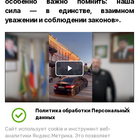
особенно важно помнить: наша
сила — в единстве, взаимном
уважении и соблюдении законов».
Play
Video
Политика обработки Персональных
Видео: управление пресс-службы и информации
администрации губернатора АО
данных
Сайт использует cookie и инструмент веб-
аналитики Яндекс.Метрика. Это позволяет
год единства народов
закон