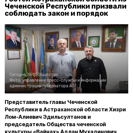
Чеченской Республики призвали
соблюдать закон и порядок
Сегодня, 16:15
Общество
Фото:
управление пресс-службы и информации
администрации губернатора АО
Представитель главы Чеченской
Республики в Астраханской области Хизри
Лом-Алиевич Эдильсултанов и
председатель Общества чеченской
культуры «Вайнах» Адлан Мухадинович