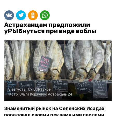
Астраханцам предложили
уРЫБнуться при виде воблы
8 августа , 09:00
Разное
Фото:
Ольга Корженко
Астрахань 24
Знаменитый рынок на Селенских Исадах
порадовал своими рекламными перлами