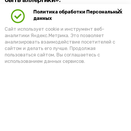
Политика обработки Персональных
Для взрослого человека безопасной
данных
порцией икры считается 30-50 граммов
(2-3 ложки). При этом следует обратить
Сайт использует cookie и инструмент веб-
аналитики Яндекс.Метрика. Это позволяет
внимание на хлеб, с которым она
анализировать взаимодействие посетителей с
подаётся: лучше выбирать
сайтом и делать его лучше. Продолжая
цельнозерновой, с мукой грубого
пользоваться сайтом, Вы соглашаетесь с
использованием данных сервисов.
помола. Есть икру следует в первой
половине дня. Кстати, полезнее для
здоровья сопроводить такой бутерброд
сочными овощами, свежей зеленью и
отварным яйцом.