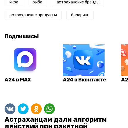
икра
рыба
астраханские бренды
астраханские продукты
базаринг
Подпишись!
А24 в MAX
А24 в Вконтакте
А2
Астраханцам дали алгоритм
действий при ракетной