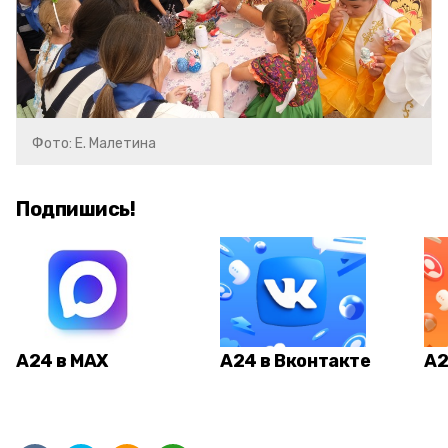
Фото: Е. Малетина
Подпишись!
А24 в MAX
А24 в Вконтакте
А2