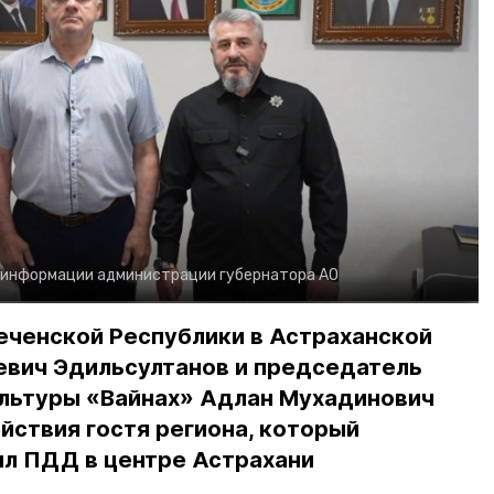
 информации администрации губернатора АО
еченской Республики в Астраханской
евич Эдильсултанов и председатель
льтуры «Вайнах» Адлан Мухадинович
йствия гостя региона, который
л ПДД в центре Астрахани