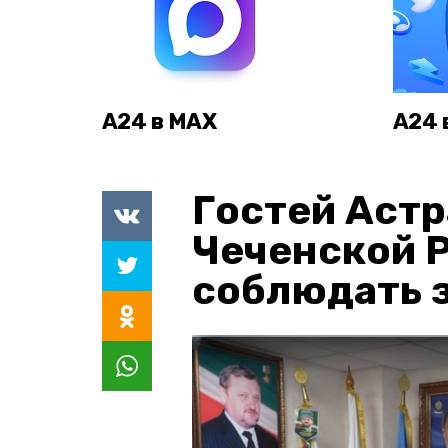
А24 в MAX
А24 
Гостей Астр
Чеченской 
соблюдать з