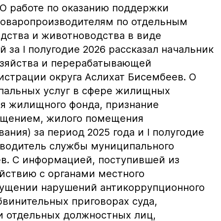
О работе по оказанию поддержки
товаропроизводителям по отдельным
дства и животноводства в виде
 за I полугодие 2026 рассказал начальник
озяйства и перерабатывающей
страции округа Аслихат Бисембеев. О
пальных услуг в сфере жилищных
я жилищного фонда, признание
щением, жилого помещения
ния) за период 2025 года и I полугодие
ководитель службы муниципального
в. С информацией, поступившей из
йствию с органами местного
пущении нарушений антикоррупционного
бвинительных приговорах суда,
и отдельных должностных лиц,