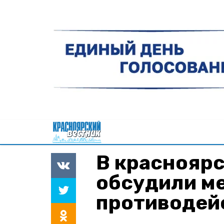
В краснояр
обсудили м
противодей