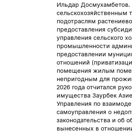
Ильдар Досмухамбетов. 
сельскохозяйственным 
подотраслям растениево
предоставления субсидий
управления сельского х
промышленности админи
предоставлении муници
отношений (приватизаци
помещения жилым поме
непригодным для прожива
2026 года отчитался ру
имущества Заурбек Азие
Управления по взаимоде
самоуправления о недо
законодательства и об о
вынесенных в отношени