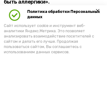
быть аллергики».
Политика обработки Персональных
Для взрослого человека безопасной
данных
порцией икры считается 30-50 граммов
(2-3 ложки). При этом следует обратить
Сайт использует cookie и инструмент веб-
аналитики Яндекс.Метрика. Это позволяет
внимание на хлеб, с которым она
анализировать взаимодействие посетителей с
подаётся: лучше выбирать
сайтом и делать его лучше. Продолжая
цельнозерновой, с мукой грубого
пользоваться сайтом, Вы соглашаетесь с
использованием данных сервисов.
помола. Есть икру следует в первой
половине дня. Кстати, полезнее для
здоровья сопроводить такой бутерброд
сочными овощами, свежей зеленью и
отварным яйцом.