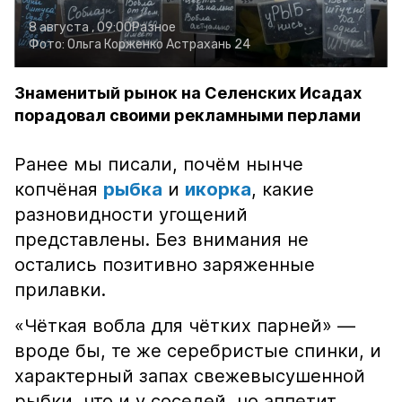
8 августа , 09:00
Разное
Фото:
Ольга Корженко
Астрахань 24
Знаменитый рынок на Селенских Исадах
порадовал своими рекламными перлами
Ранее мы писали, почём нынче
копчёная
рыбка
и
икорка
, какие
разновидности угощений
представлены. Без внимания не
остались позитивно заряженные
прилавки.
«Чёткая вобла для чётких парней» —
вроде бы, те же серебристые спинки, и
характерный запах свежевысушенной
рыбки, что и у соседей, но аппетит