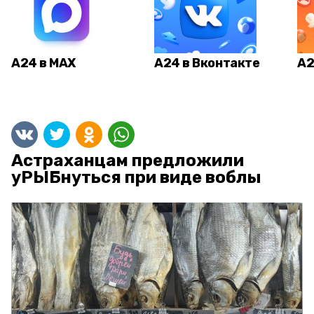
А24 в MAX
А24 в Вконтакте
А2
Астраханцам предложили
уРЫБнуться при виде воблы