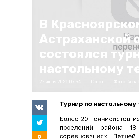
В Красноярско
Астраханской 
состоялся турн
настольному т
22 июля 2021, 07:54
Спорт
Фото:
Анна
Турнир по настольному 
Более 20 теннисистов и
поселений района 1
соревнованиях Летней