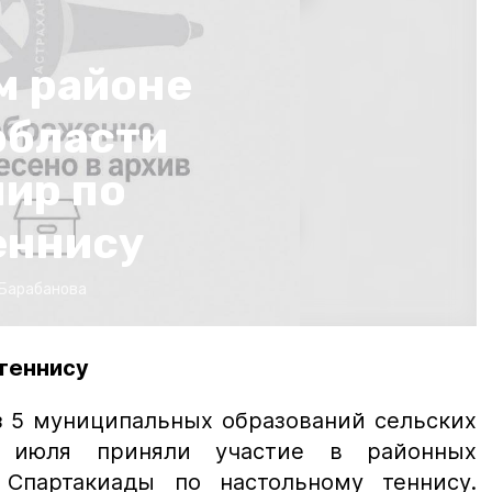
м районе
области
ир по
еннису
 Барабанова
теннису
з 5 муниципальных образований сельских
8 июля приняли участие в районных
 Спартакиады по настольному теннису.