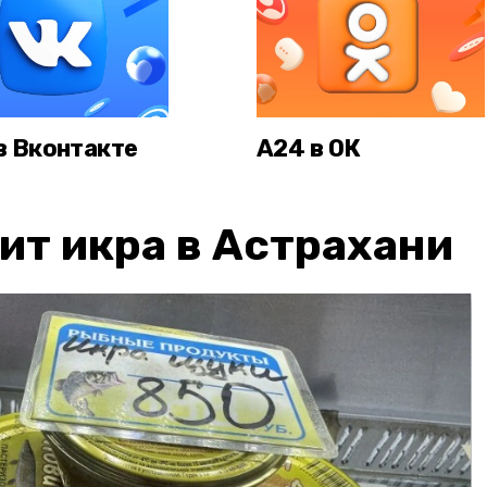
в Вконтакте
А24 в ОК
ит икра в Астрахани