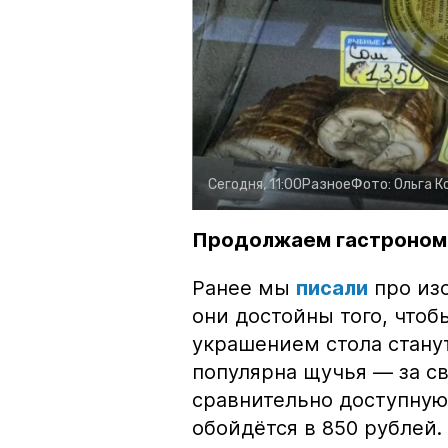
Сегодня, 11:00
Разное
Фото:
Ольга К
Продолжаем гастроном
Ранее мы
писали
про изо
они достойны того, чтоб
украшением стола стану
популярна щучья — за с
сравнительно доступную 
обойдётся в 850 рублей.