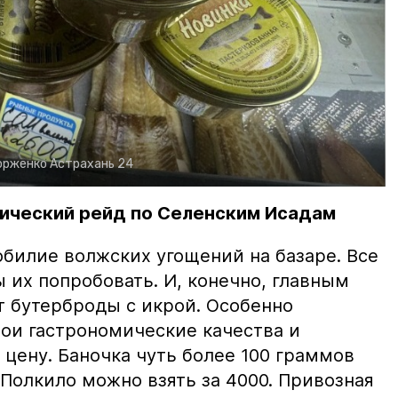
орженко
Астрахань 24
ический рейд по Селенским Исадам
билие волжских угощений на базаре. Все
ы их попробовать. И, конечно, главным
т бутерброды с икрой. Особенно
вои гастрономические качества и
цену. Баночка чуть более 100 граммов
 Полкило можно взять за 4000. Привозная