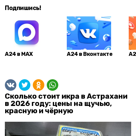
Подпишись!
А24 в MAX
А24 в Вконтакте
А2
Сколько стоит икра в Астрахани
в 2026 году: цены на щучью,
красную и чёрную