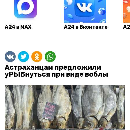
А24 в MAX
А24 в Вконтакте
А2
Астраханцам предложили
уРЫБнуться при виде воблы