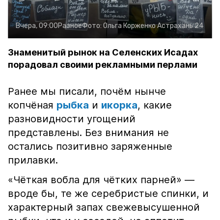
Вчера, 09:00
Разное
Фото:
Ольга Корженко
Астрахань 24
Знаменитый рынок на Селенских Исадах
порадовал своими рекламными перлами
Ранее мы писали, почём нынче
копчёная
рыбка
и
икорка
, какие
разновидности угощений
представлены. Без внимания не
остались позитивно заряженные
прилавки.
«Чёткая вобла для чётких парней» —
вроде бы, те же серебристые спинки, и
характерный запах свежевысушенной