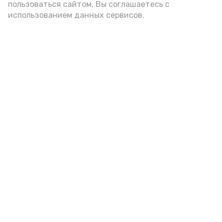
пользоваться сайтом, Вы соглашаетесь с
использованием данных сервисов.
Красноярский районный музей
пополнился новым артефактом
Сегодня, 09:42
Культура
Фото:
Г. Кельдиянова
Местная жительница передала в дар