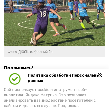
Фото: ДЮСШ с. Красный Яр
Подпишись!
Политика обработки Персональных
данных
Сайт использует cookie и инструмент веб-
аналитики Яндекс.Метрика. Это позволяет
анализировать взаимодействие посетителей с
А24 в MAX
А24 в Вконтакте
А2
сайтом и делать его лучше. Продолжая