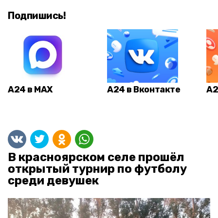
Подпишись!
А24 в MAX
А24 в Вконтакте
А2
В красноярском селе прошёл
открытый турнир по футболу
среди девушек