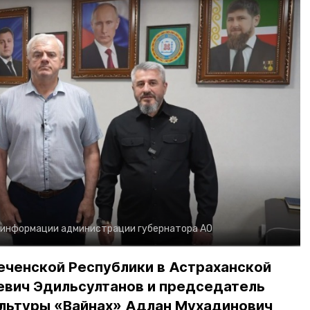
 информации администрации губернатора АО
еченской Республики в Астраханской
евич Эдильсултанов и председатель
льтуры «Вайнах» Адлан Мухадинович