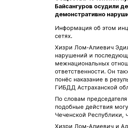
Байсангуров осудили де
демонстративно наруши
Информация об этом инц
сетях.
Хизри Лом-Алиевич Эдил
нарушений и последующе
межнациональных отноше
ответственности. Он та
понёс наказание в резу
ГИБДД Астраханской обл
По словам председателя
подобные действия могу
Чеченской Республики, 
Хизри Лом-Алиевич и Ад