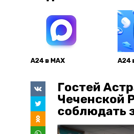
А24 в MAX
А24 
Гостей Астр
Чеченской 
соблюдать з