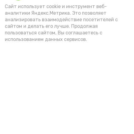
Video
Сайт использует cookie и инструмент веб-
аналитики Яндекс.Метрика. Это позволяет
анализировать взаимодействие посетителей с
сайтом и делать его лучше. Продолжая
Видео: управление пресс-службы и информации
пользоваться сайтом, Вы соглашаетесь с
администрации губернатора АО
использованием данных сервисов.
год единства народов
закон
Подпишись!
А24 в MAX
А24 в Вконтакте
А2