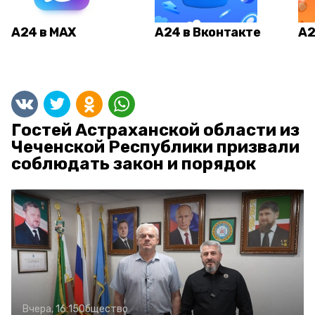
А24 в MAX
А24 в Вконтакте
А2
Гостей Астраханской области из
Чеченской Республики призвали
соблюдать закон и порядок
Вчера, 16:15
Общество