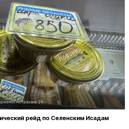
орженко
Астрахань 24
ический рейд по Селенским Исадам