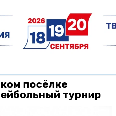
ском посёлке
лейбольный турнир