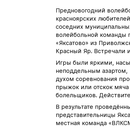
Предновогодний волейбо
красноярских любителей 
соседних муниципальных
волейбольной команды п
«Яксатово» из Приволжск
Красный Яр. Встречали и
Игры были яркими, нас
неподдельным азартом,
духом соревнования про
прыжок или отскок мяча
болельщиков. Действител
В результате проведённ
представительницы Якса
местная команда «ВЛКСМ