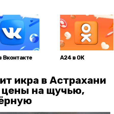
в Вконтакте
А24 в ОК
ит икра в Астрахани
: цены на щучью,
чёрную