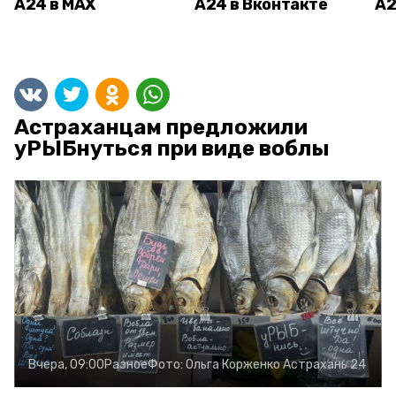
А24 в MAX
А24 в Вконтакте
А2
Астраханцам предложили
уРЫБнуться при виде воблы
Вчера, 09:00
Разное
Фото:
Ольга Корженко
Астрахань 24