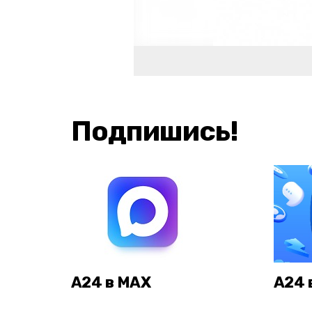
Подпишись!
А24 в MAX
А24 