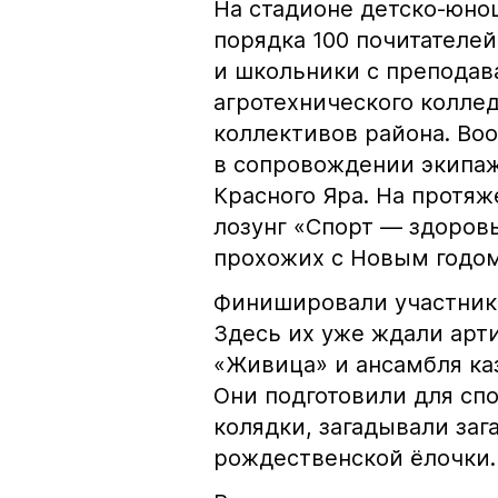
На стадионе детско-юно
порядка 100 почитателей
и школьники с преподав
агротехнического колле
коллективов района. Во
в сопровождении экипаж
Красного Яра. На протя
лозунг «Спорт — здоровь
прохожих с Новым годо
Финишировали участники
Здесь их уже ждали арт
«Живица» и ансамбля ка
Они подготовили для сп
колядки, загадывали заг
рождественской ёлочки.