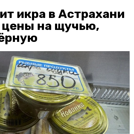
ит икра в Астрахани
: цены на щучью,
чёрную