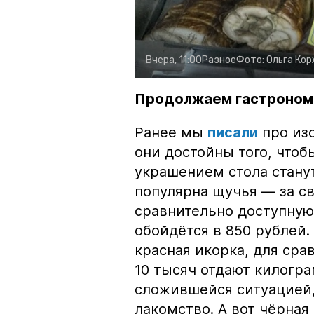
Вчера, 11:00
Разное
Фото:
Ольга Ко
Продолжаем гастроном
Ранее мы
писали
про изо
они достойны того, чтоб
украшением стола стану
популярна щучья — за с
сравнительно доступную 
обойдётся в 850 рублей.
красная икорка, для срав
10 тысяч отдают килогр
сложившейся ситуацией, 
лакомство. А вот чёрная