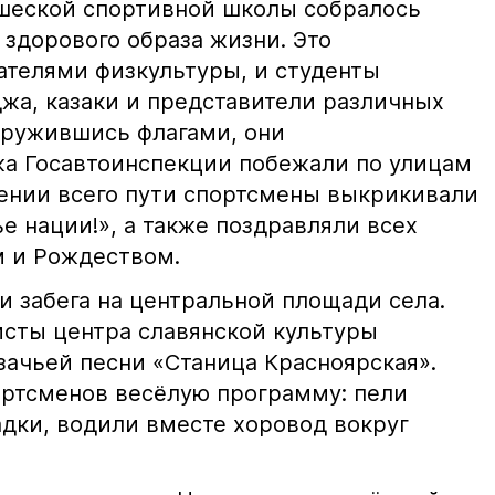
шеской спортивной школы собралось
 здорового образа жизни. Это
ателями физкультуры, и студенты
джа, казаки и представители различных
оружившись флагами, они
а Госавтоинспекции побежали по улицам
жении всего пути спортсмены выкрикивали
е нации!», а также поздравляли всех
м и Рождеством.
 забега на центральной площади села.
исты центра славянской культуры
зачьей песни «Станица Красноярская».
ортсменов весёлую программу: пели
адки, водили вместе хоровод вокруг