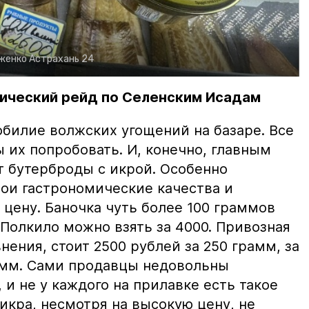
рженко
Астрахань 24
ический рейд по Селенским Исадам
билие волжских угощений на базаре. Все
ы их попробовать. И, конечно, главным
т бутерброды с икрой. Особенно
вои гастрономические качества и
цену. Баночка чуть более 100 граммов
 Полкило можно взять за 4000. Привозная
нения, стоит 2500 рублей за 250 грамм, за
амм. Сами продавцы недовольны
и не у каждого на прилавке есть такое
 икра, несмотря на высокую цену, не