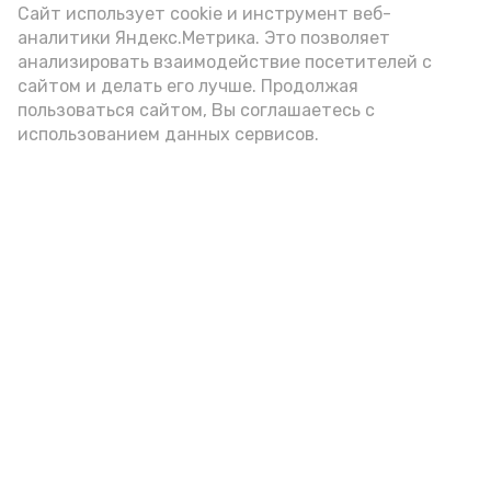
Сайт использует cookie и инструмент веб-
аналитики Яндекс.Метрика. Это позволяет
анализировать взаимодействие посетителей с
сайтом и делать его лучше. Продолжая
пользоваться сайтом, Вы соглашаетесь с
использованием данных сервисов.
Фото: Ольга Корженко Астрахань 24
Как объяснили продавцы, воблу берут
охотно: уж больно хороша на вкус. К
тому же её удобно транспортировать,
она долго не портится. А это
немаловажно: рыбка, особенно с такими