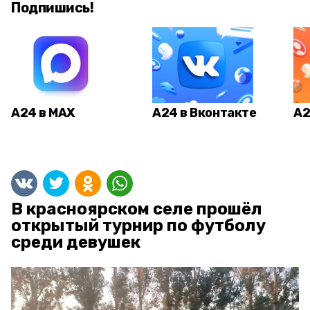
Подпишись!
А24 в MAX
А24 в Вконтакте
А2
В красноярском селе прошёл
открытый турнир по футболу
среди девушек