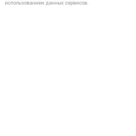
использованием данных сервисов.
Красноярский районный музей
пополнился новым артефактом
Сегодня, 09:42
Культура
Фото:
Г. Кельдиянова
Местная жительница передала в дар