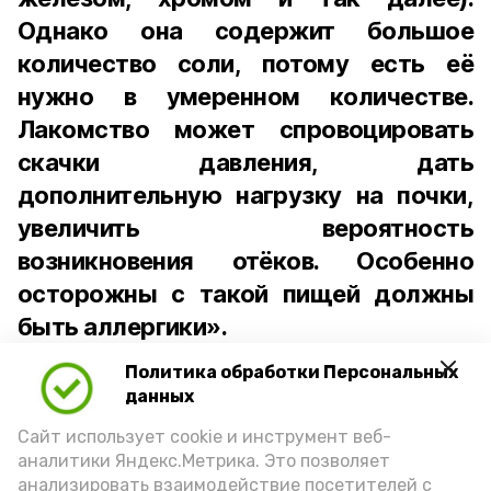
Однако она содержит большое
количество соли, потому есть её
нужно в умеренном количестве.
Лакомство может спровоцировать
скачки давления, дать
дополнительную нагрузку на почки,
увеличить вероятность
возникновения отёков. Особенно
осторожны с такой пищей должны
быть аллергики».
Политика обработки Персональных
Для взрослого человека безопасной
данных
порцией икры считается 30-50 граммов
(2-3 ложки). При этом следует обратить
Сайт использует cookie и инструмент веб-
аналитики Яндекс.Метрика. Это позволяет
внимание на хлеб, с которым она
анализировать взаимодействие посетителей с