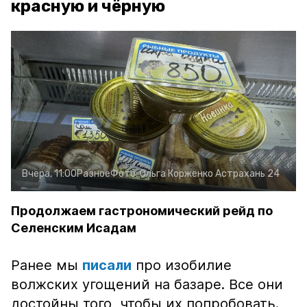
красную и чёрную
Вчера, 11:00
Разное
Фото:
Ольга Корженко
Астрахань 24
Продолжаем гастрономический рейд по
Селенским Исадам
Ранее мы
писали
про изобилие
волжских угощений на базаре. Все они
достойны того, чтобы их попробовать.