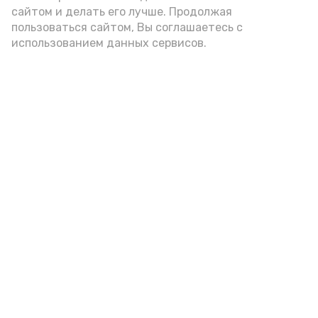
подаётся: лучше выбирать
сайтом и делать его лучше. Продолжая
цельнозерновой, с мукой грубого
пользоваться сайтом, Вы соглашаетесь с
использованием данных сервисов.
помола. Есть икру следует в первой
половине дня. Кстати, полезнее для
здоровья сопроводить такой бутерброд
сочными овощами, свежей зеленью и
отварным яйцом.