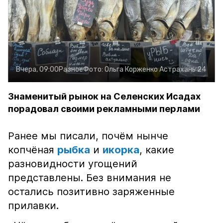
Вчера, 09:00
Разное
Фото:
Ольга Корженко
Астрахань 24
Знаменитый рынок на Селенских Исадах
порадовал своими рекламными перлами
Ранее мы писали, почём нынче
копчёная
рыбка
и
икорка
, какие
разновидности угощений
представлены. Без внимания не
остались позитивно заряженные
прилавки.