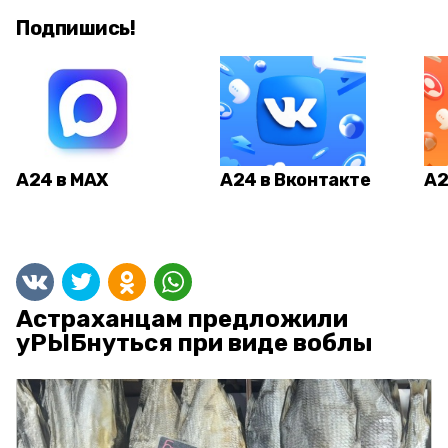
Подпишись!
А24 в MAX
А24 в Вконтакте
А2
Астраханцам предложили
уРЫБнуться при виде воблы