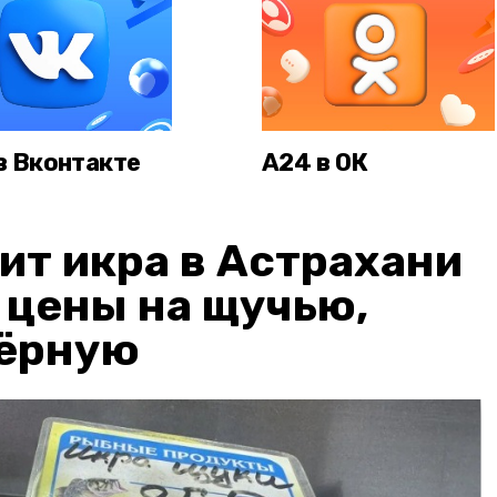
в Вконтакте
А24 в ОК
ит икра в Астрахани
: цены на щучью,
чёрную