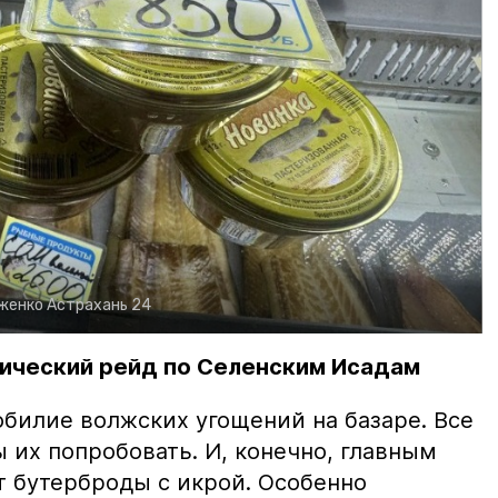
рженко
Астрахань 24
ический рейд по Селенским Исадам
билие волжских угощений на базаре. Все
ы их попробовать. И, конечно, главным
т бутерброды с икрой. Особенно