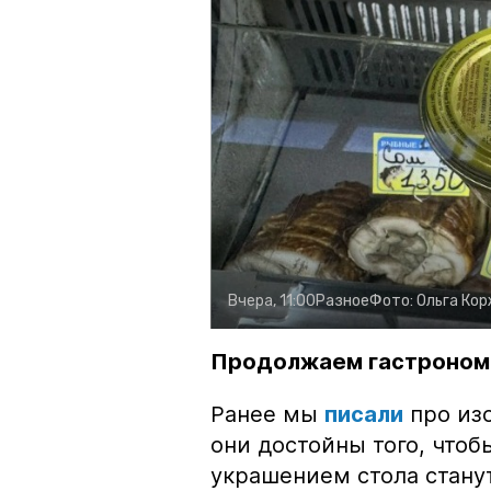
Вчера, 11:00
Разное
Фото:
Ольга Ко
Продолжаем гастроном
Ранее мы
писали
про изо
они достойны того, чтоб
украшением стола стану