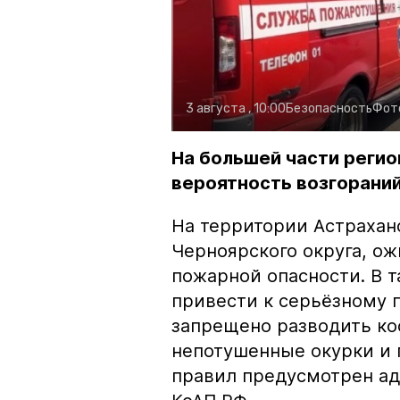
3 августа , 10:00
Безопасность
Фот
На большей части регио
вероятность возгораний
На территории Астрахан
Черноярского округа, о
пожарной опасности. В 
привести к серьёзному 
запрещено разводить кос
непотушенные окурки и 
правил предусмотрен ад