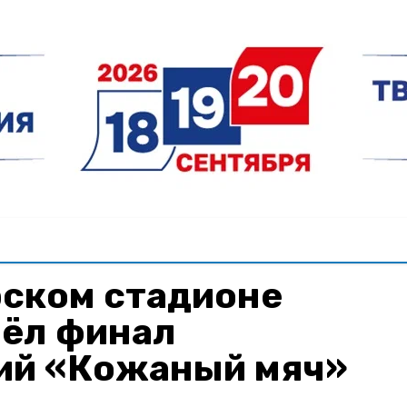
рском стадионе
ёл финал
ий «Кожаный мяч»