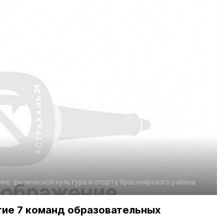
ке, физической культуре и спорту Красноярского района
тие 7 команд образовательных