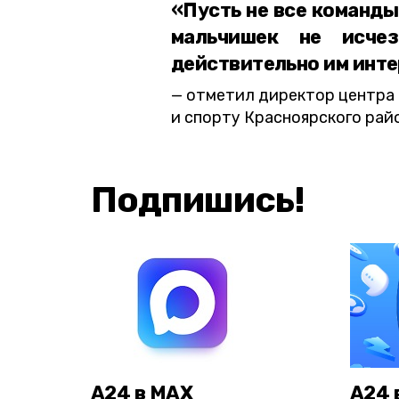
«Пусть не все команды
мальчишек не исче
действительно им инте
отметил директор центра 
и спорту Красноярского рай
Подпишись!
А24 в MAX
А24 