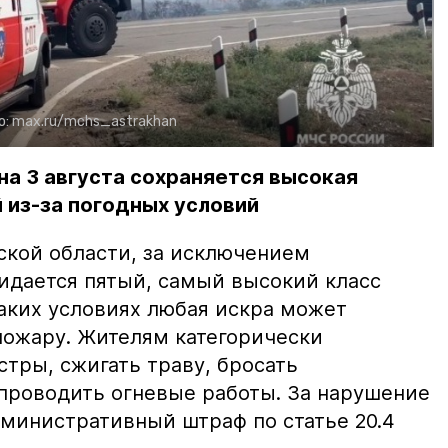
о:
max.ru/mchs_astrakhan
на 3 августа сохраняется высокая
 из-за погодных условий
ской области, за исключением
жидается пятый, самый высокий класс
таких условиях любая искра может
пожару. Жителям категорически
тры, сжигать траву, бросать
проводить огневые работы. За нарушение
министративный штраф по статье 20.4