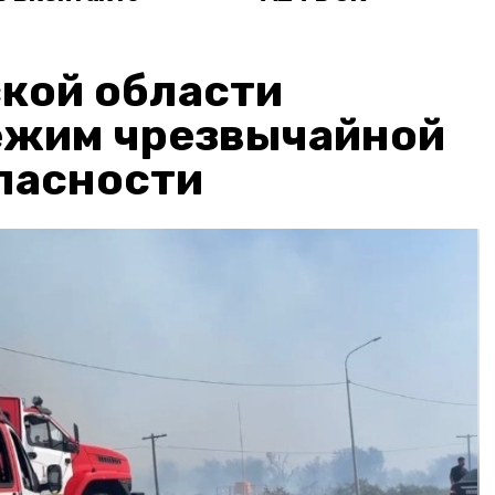
кой области
ежим чрезвычайной
пасности