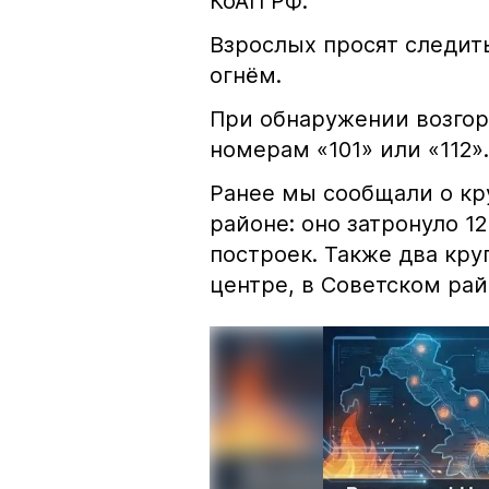
КоАП РФ.
Взрослых просят следить
огнём.
При обнаружении возгор
номерам «101» или «112».
Ранее мы сообщали о к
районе: оно затронуло 1
построек. Также два кр
центре, в Советском рай