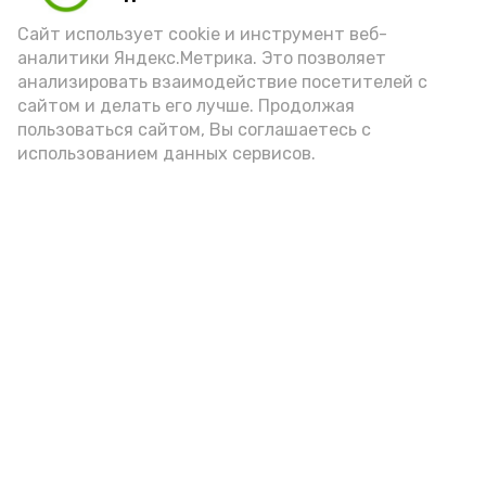
порцией икры считается 30-50 граммов
(2-3 ложки). При этом следует обратить
Сайт использует cookie и инструмент веб-
аналитики Яндекс.Метрика. Это позволяет
внимание на хлеб, с которым она
анализировать взаимодействие посетителей с
подаётся: лучше выбирать
сайтом и делать его лучше. Продолжая
цельнозерновой, с мукой грубого
пользоваться сайтом, Вы соглашаетесь с
использованием данных сервисов.
помола. Есть икру следует в первой
половине дня. Кстати, полезнее для
здоровья сопроводить такой бутерброд
сочными овощами, свежей зеленью и
отварным яйцом.