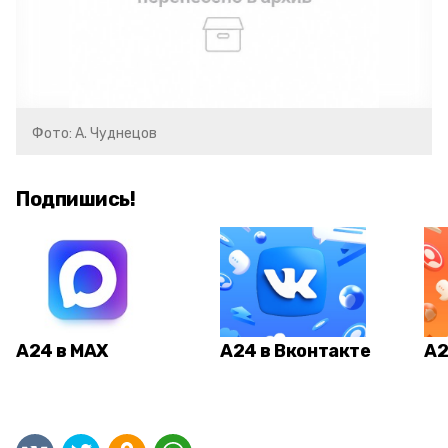
Фото: А. Чуднецов
Подпишись!
А24 в MAX
А24 в Вконтакте
А2