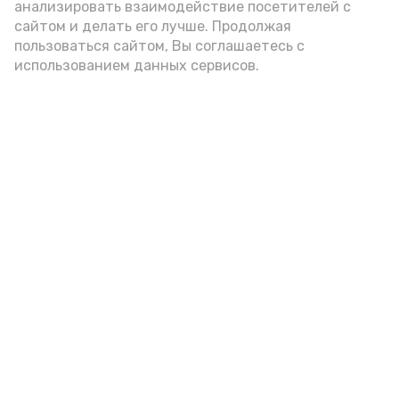
анализировать взаимодействие посетителей с
подаётся: лучше выбирать
сайтом и делать его лучше. Продолжая
цельнозерновой, с мукой грубого
пользоваться сайтом, Вы соглашаетесь с
использованием данных сервисов.
помола. Есть икру следует в первой
половине дня. Кстати, полезнее для
здоровья сопроводить такой бутерброд
сочными овощами, свежей зеленью и
отварным яйцом.