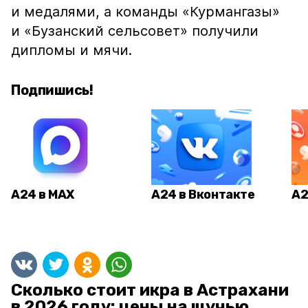
и медалями, а команды «Курмангазы»
и «Бузанский сельсовет» получили
дипломы и мячи.
Подпишись!
А24 в MAX
А24 в Вконтакте
А2
Сколько стоит икра в Астрахани
в 2026 году: цены на щучью,