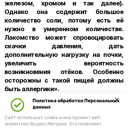
железом, хромом и так далее).
Однако она содержит большое
количество соли, потому есть её
нужно в умеренном количестве.
Лакомство может спровоцировать
скачки давления, дать
дополнительную нагрузку на почки,
увеличить вероятность
возникновения отёков. Особенно
осторожны с такой пищей должны
быть аллергики».
Политика обработки Персональных
Для взрослого человека безопасной
данных
порцией икры считается 30-50 граммов
(2-3 ложки). При этом следует обратить
Сайт использует cookie и инструмент веб-
аналитики Яндекс.Метрика. Это позволяет
внимание на хлеб, с которым она